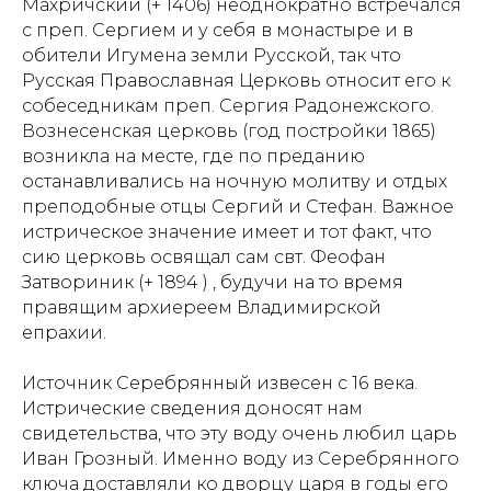
Махричский (+ 1406) неоднократно встречался
с преп. Сергием и у себя в монастыре и в
обители Игумена земли Русской, так что
Русская Православная Церковь относит его к
собеседникам преп. Сергия Радонежского.
Вознесенская церковь (год постройки 1865)
возникла на месте, где по преданию
останавливались на ночную молитву и отдых
преподобные отцы Сергий и Стефан. Важное
истрическое значение имеет и тот факт, что
сию церковь освящал сам свт. Феофан
Затвориник (+ 1894 ) , будучи на то время
правящим архиереем Владимирской
епрахии.
Источник Серебрянный извесен с 16 века.
Истрические сведения доносят нам
свидетельства, что эту воду очень любил царь
Иван Грозный. Именно воду из Серебрянного
ключа доставляли ко дворцу царя в годы его