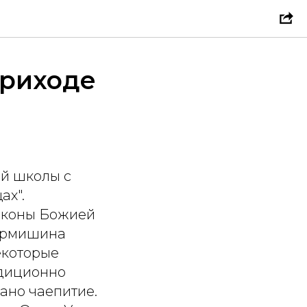
приходе
ой школы с
ах".
иконы Божией
 Ермишина
екоторые
адиционно
ано чаепитие.