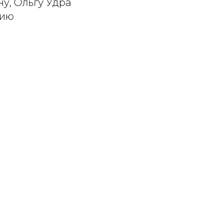
у, Ольгу Удра
цию