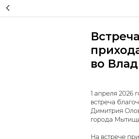
Встреча
приход
во Вла
1 апреля 2026
встреча благо
Димитрия Олов
города Мытищи
На встрече пр