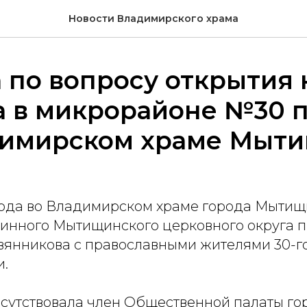
Новости Владимирского храма
 по вопросу открытия 
а в микрорайоне №30 
димирском храме Мыт
 года во Владимирском храме города Мытищ
чинного Мытищинского церковного округа 
янникова с православными жителями 30-г
.
исутствовала член Общественной палаты го