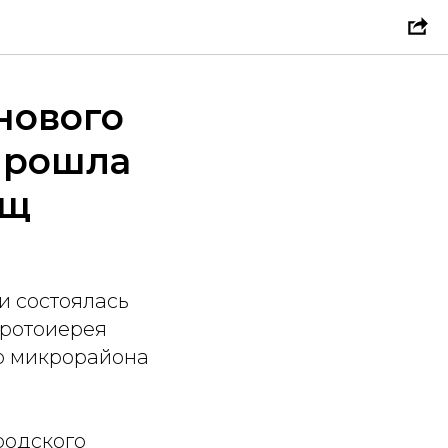
нового
прошла
ищ
и состоялась
протоиерея
о микрорайона
родского