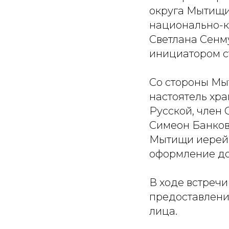
округа Мытищи
национально-к
Светлана Сенм
инициатором ст
Со стороны Мы
настоятель хр
Русской, член
Симеон Банков
Мытищи иерей 
оформление до
В ходе встреч
предоставлени
лица.