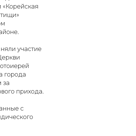
 «Корейская
ытищи»
ом
айоне.
няли участие
Церкви
ротоиерей
а города
 за
вого прихода.
анные с
идического