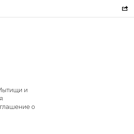
 Мытищи и
я
глашение о