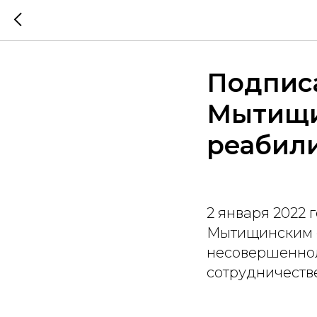
Подпис
Мытищи
реабил
2 января 2022
Мытищинским 
несовершеннол
сотрудничеств